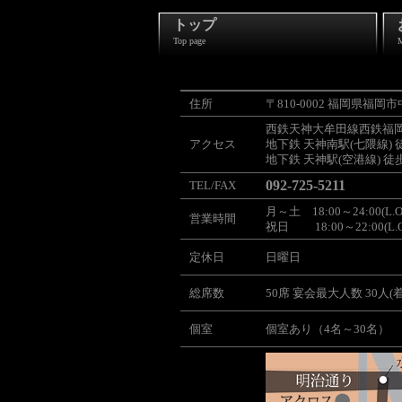
トップ
Top page
住所
〒810-0002 福岡県福岡市中
西鉄天神大牟田線西鉄福岡(
アクセス
地下鉄 天神南駅(七隈線) 
地下鉄 天神駅(空港線) 徒
092-725-5211
TEL/FAX
月～土 18:00～24:00(L.O.
営業時間
祝日 18:00～22:00(L.O.
定休日
日曜日
総席数
50席 宴会最大人数 30人(
個室
個室あり（4名～30名）